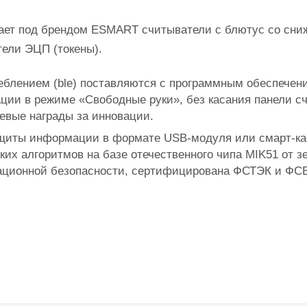
дает под брендом ESMART считыватели с блютус со сни
ели ЭЦП (токены).
реблением (ble) поставляются с программным обеспеч
ации в режиме «Свободные руки», без касания панели 
евые награды за инновации.
щиты информации в формате USB-модуля или смарт-кар
их алгоритмов на базе отечественного чипа MIK51 от з
ационной безопасности, сертифицирована ФСТЭК и ФСБ