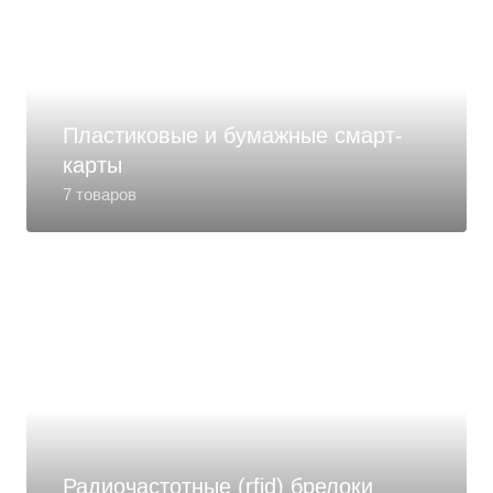
Пластиковые и бумажные смарт-
карты
7 товаров
Радиочастотные (rfid) брелоки