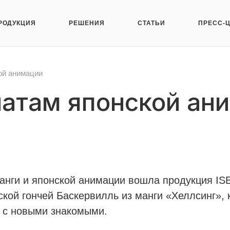
РОДУКЦИЯ
РЕШЕНИЯ
СТАТЬИ
ПРЕСС-
ой анимации
натам японской ан
анги и японской анимации вошла продукция IS
кой гончей Баскервилль из манги «Хеллсинг», 
и с новыми знакомыми.