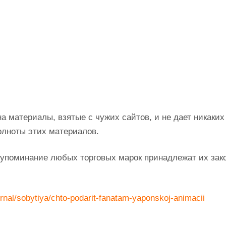
на материалы, взятые с чужих сайтов, и не дает никаких
олноты этих материалов.
а упоминание любых торговых марок принадлежат их за
nal/sobytiya/chto-podarit-fanatam-yaponskoj-animacii