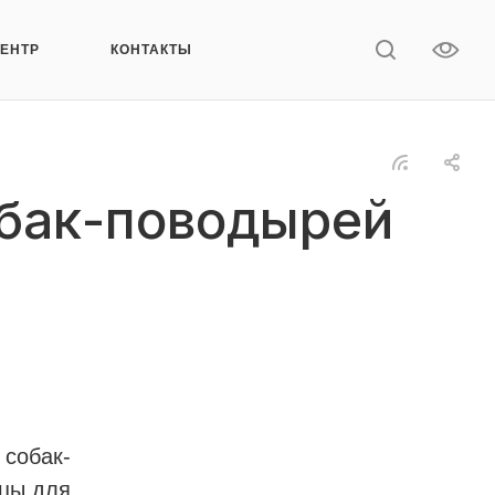
ЦЕНТР
КОНТАКТЫ
обак-поводырей
 собак-
ицы для