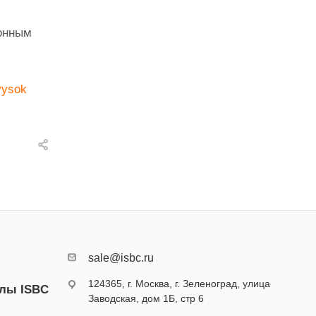
конным
vysok
sale@isbc.ru
124365, г. Москва, г. Зеленоград, улица
алы ISBC
Заводская, дом 1Б, стр 6