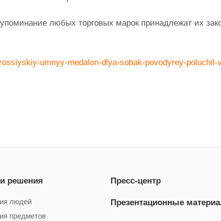
а упоминание любых торговых марок принадлежат их за
cle/rossiyskiy-umnyy-medalon-dlya-sobak-povodyrey-poluchil-
 и решения
Пресс-центр
ия людей
Презентационные матери
ия предметов