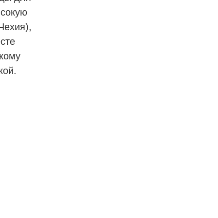
ысокую
Чехия),
есте
скому
кой.