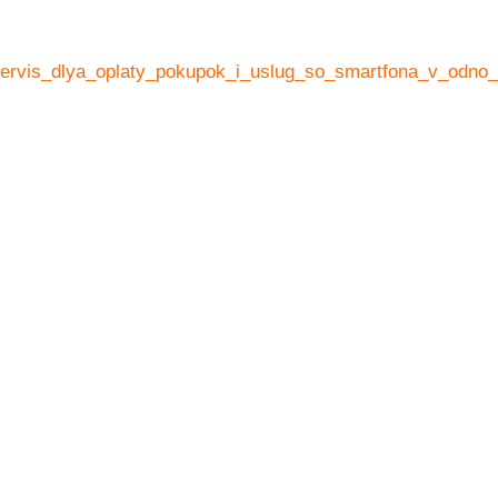
servis_dlya_oplaty_pokupok_i_uslug_so_smartfona_v_odno_